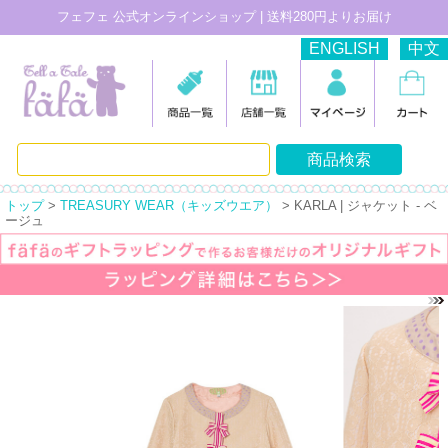
フェフェ 公式オンラインショップ | 送料280円よりお届け
ENGLISH
中文
トップ
>
TREASURY WEAR（キッズウエア）
> KARLA | ジャケット - ベ
ージュ