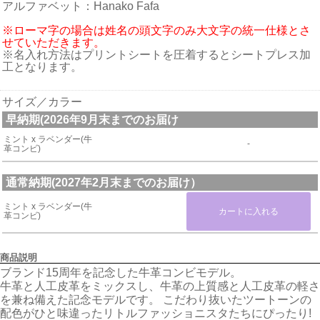
アルファベット：Hanako Fafa
※ローマ字の場合は姓名の頭文字のみ大文字の統一仕様とさ
せていただきます。
※名入れ方法はプリントシートを圧着するとシートプレス加
工となります。
サイズ／カラー
早納期(2026年9月末までのお届け
ミント x ラベンダー(牛
-
革コンビ)
通常納期(2027年2月末までのお届け）
ミント x ラベンダー(牛
革コンビ)
商品説明
ブランド15周年を記念した牛革コンビモデル。
牛革と人工皮革をミックスし、牛革の上質感と人工皮革の軽さ
を兼ね備えた記念モデルです。 こだわり抜いたツートーンの
配色がひと味違ったリトルファッショニスタたちにぴったり!