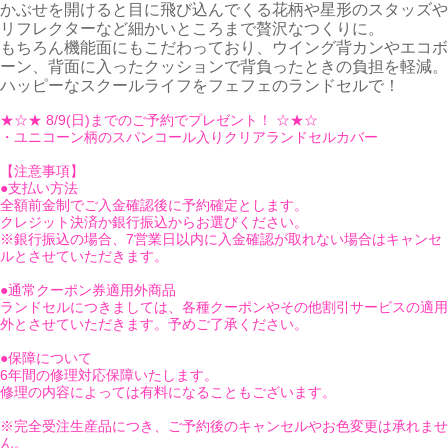
かぶせを開けると目に飛び込んでくる花柄や星形のスタッズや
リフレクターなど細かいところまで贅沢なつくりに。
もちろん機能面にもこだわっており、ウイング背カンやエコボ
ーン、背面に入ったクッションで背負ったときの負担を軽減。
ハッピーなスクールライフをフェフェのランドセルで！
★☆★ 8/9(日)までのご予約でプレゼント！ ☆★☆
・ユニコーン柄のスパンコール入りクリアランドセルカバー
【注意事項】
●支払い方法
全額前金制でご入金確認後に予約確定とします。
クレジット決済か銀行振込からお選びください。
※銀行振込の場合、7営業日以内に入金確認が取れない場合はキャンセ
ルとさせていただきます。
●通常クーポン券適用外商品
ランドセルにつきましては、各種クーポンやその他割引サービスの適用
外とさせていただきます。予めご了承ください。
●保障について
6年間の修理対応保障いたします。
修理の内容によっては有料になることもございます。
※完全受注生産品につき、ご予約後のキャンセルやお色変更は承れませ
ん。