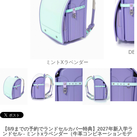
DE
ミントXラベンダー
【8/9までの予約でランドセルカバー特典】2027年新入学ラ
ンドセル - ミントxラベンダー（牛革コンビネーションモデ