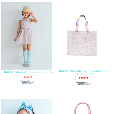
【数量限定】MACY KATE | キルティング多収納トートバ
【数量限定】MARY ALICE | ワンピース - ピンクスワン
ッグ - ピンクスワン
定価11,000円
のところ
定価13,970円
のところ
8,800円
(税込)
9,779円
(税込)