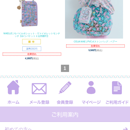
MAELLE | モバイルポシェット - ヴァイオレットモンチ
ッチ【ゆうパケット２点同梱可】
CELIA MAE | PVCボストンバッグ - ベアー
在庫切れ
5,500円
(税込)
在庫切れ
4,180円
(税込)
1
初めての方へ