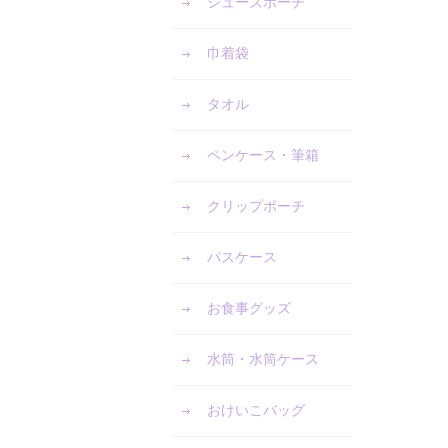
シューズポーチ
巾着袋
タオル
ペンケース・筆箱
クリップポーチ
パスケース
お食事グッズ
水筒・水筒ケース
おけいこバッグ