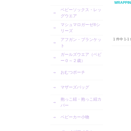
WRAPPIN
ベビーソックス・レッ
グウエア
マシュマロガーゼ®︎シ
リーズ
アフガン・ブランケッ
1 件中 1
ト
ガールズウエア（ベビ
ー０～２歳）
おむつポーチ
マザーズバッグ
抱っこ紐・抱っこ紐カ
バー
ベビーカー小物