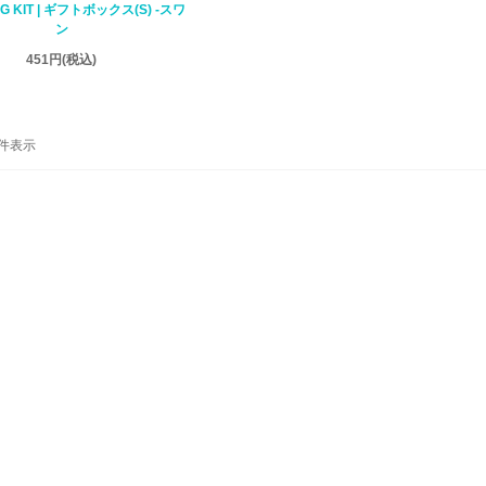
G KIT | ギフトボックス(S) -スワ
ン
451円
(税込)
-1 件表示