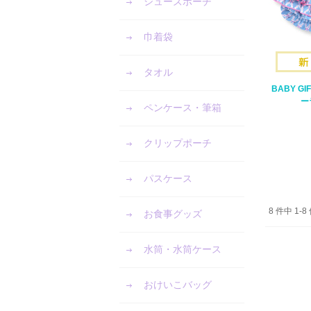
シューズポーチ
巾着袋
タオル
BABY G
ー
ペンケース・筆箱
クリップポーチ
パスケース
8 件中 1
お食事グッズ
水筒・水筒ケース
おけいこバッグ