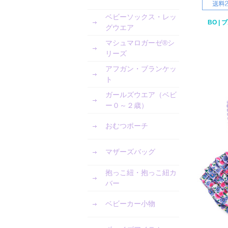
ベビーソックス・レッ
BO |
グウエア
マシュマロガーゼ®︎シ
リーズ
アフガン・ブランケッ
ト
ガールズウエア（ベビ
ー０～２歳）
おむつポーチ
マザーズバッグ
抱っこ紐・抱っこ紐カ
バー
ベビーカー小物