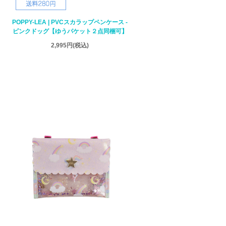
POPPY-LEA | PVCスカラップペンケース -
ピンクドッグ【ゆうパケット２点同梱可】
2,995円
(税込)