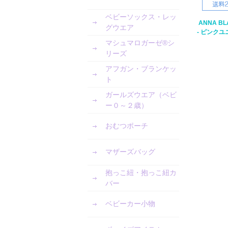
ベビーソックス・レッ
ANNA B
グウエア
- ピンク
マシュマロガーゼ®︎シ
リーズ
アフガン・ブランケッ
ト
ガールズウエア（ベビ
ー０～２歳）
おむつポーチ
マザーズバッグ
抱っこ紐・抱っこ紐カ
バー
ベビーカー小物