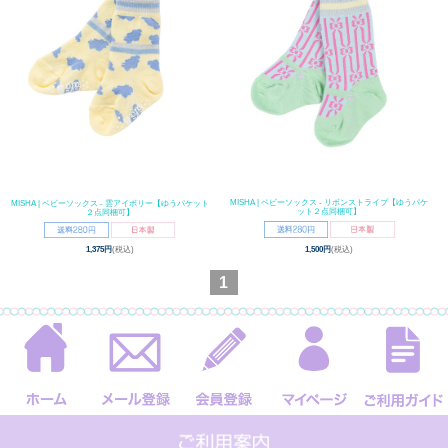
MISHA | ベビーソックス - リボンストライプ【ゆうパケ
MISHA | ベビーソックス - 雲アイボリー【ゆうパケット
ット２点同梱可】
２点同梱可】
1,500円
(税込)
1,375円
(税込)
1