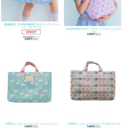
【数量限定】 CHLOEJASMINE | キルティングトートバ
ッグ - ブルードッグ
OLIVIA ROSE | キルティングトートバッグ - ピンクプー
ドル
5,596円
(税込)
定価11,550円
のところ
8,085円
(税込)
CYNDI | レッスントートバッグ - ミントユニコーン
CYNDI | レッスントートバッグ - アイボリーケーキ
5,082円
(税込)
5,082円
(税込)