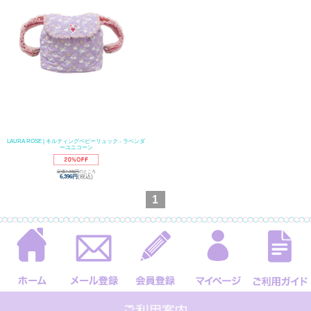
LAURA ROSE | キルティングベビーリュック - ラベンダ
ーユニコーン
定価7,995円
のところ
6,396円
(税込)
1