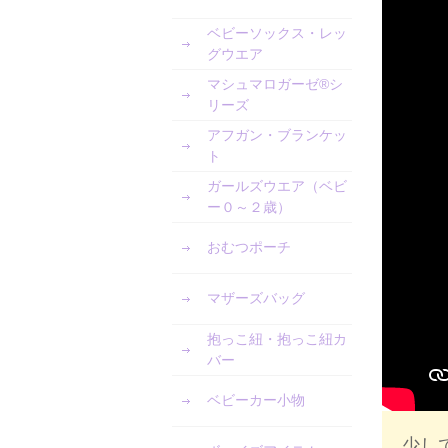
ベビーソックス・レッ
グウエア
マシュマロガーゼ®︎シ
リーズ
アフガン・ブランケッ
ト
ガールズウエア（ベビ
ー０～２歳）
おむつポーチ
マザーズバッグ
抱っこ紐・抱っこ紐カ
バー
ベビーカー小物
少し