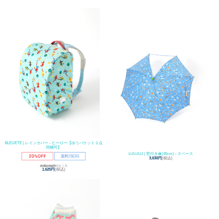
BLEUETE | レインカバー - ヒーロー【ゆうパケット２点
同梱可】
LULULU | 窓付き傘(45cm) - スペース
3,630円
(税込)
定価2,031円
のところ
1,625円
(税込)