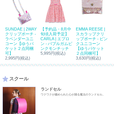
SUNDAE | 2WAY
【予約品・8月中
EMMA REESE |
クリップポーチ -
旬頃入荷予定】
スカラップクリ
ラベンダーユニ
CARLA | エプロ
ップポーチ - ピン
コーン【ゆうパ
ン - バブルガムピ
クユニコーン
ケット２点同梱
ンクモンチッチ
【ゆうパケット
可】
5,995円(税込)
２点同梱可】
2,995円(税込)
3,630円(税込)
スクール
ランドセル
ワクワクが鏤められた心が踊る魔法のランドセル。