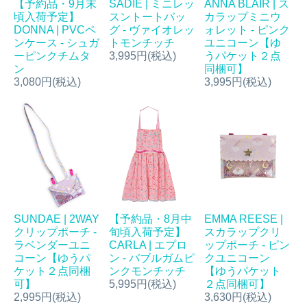
【予約品・9月末
SADIE | ミニレッ
ANNA BLAIR | ス
頃入荷予定】
スントートバッ
カラップミニウ
DONNA | PVCペ
グ - ヴァイオレッ
ォレット - ピンク
ンケース - シュガ
トモンチッチ
ユニコーン【ゆ
ーピンクチムタ
3,995円(税込)
うパケット２点
ン
同梱可】
3,080円(税込)
3,995円(税込)
SUNDAE | 2WAY
【予約品・8月中
EMMA REESE |
クリップポーチ -
旬頃入荷予定】
スカラップクリ
ラベンダーユニ
CARLA | エプロ
ップポーチ - ピン
コーン【ゆうパ
ン - バブルガムピ
クユニコーン
ケット２点同梱
ンクモンチッチ
【ゆうパケット
可】
5,995円(税込)
２点同梱可】
2,995円(税込)
3,630円(税込)