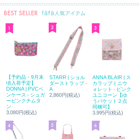
【予約品・9月末
STARR | ショル
ANNA BLAIR | ス
頃入荷予定】
ダーストラップ -
カラップミニウ
DONNA | PVCペ
A
ォレット - ピンク
ンケース - シュガ
2,860円(税込)
ユニコーン【ゆ
ーピンクチムタ
うパケット２点
ン
同梱可】
3,080円(税込)
3,995円(税込)