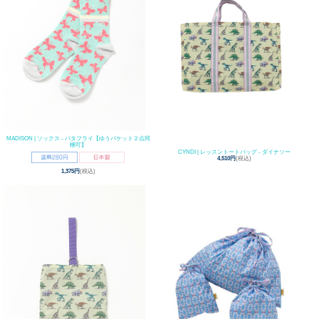
MADISON | ソックス - バタフライ【ゆうパケット２点同
梱可】
CYNDI | レッスントートバッグ - ダイナソー
4,510円
(税込)
1,375円
(税込)