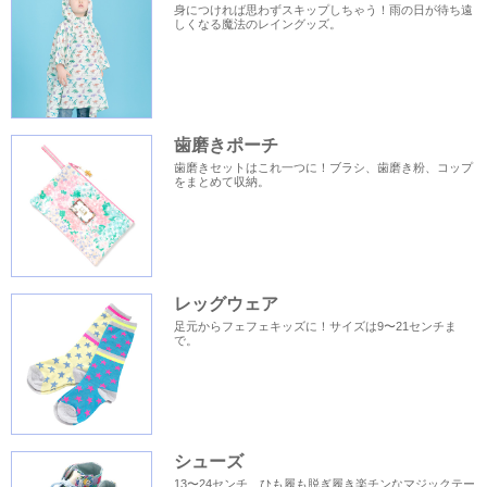
身につければ思わずスキップしちゃう！雨の日が待ち遠
しくなる魔法のレイングッズ。
歯磨きポーチ
歯磨きセットはこれ一つに！ブラシ、歯磨き粉、コップ
をまとめて収納。
レッグウェア
足元からフェフェキッズに！サイズは9〜21センチま
で。
シューズ
13〜24センチ、ひも履も脱ぎ履き楽チンなマジックテー