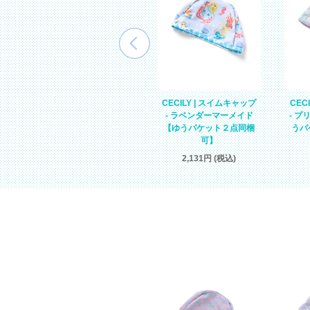
CECILY | スイムキャップ
CECILY | スイムキャップ
CEC
- ラベンダーマーメイド
パ
- ラベンダーユニコーン
- 
【ゆうパケット２点同梱
【ゆうパケット２点同梱
うパ
可】
可】
2,131円 (税込)
3,045円 (税込)