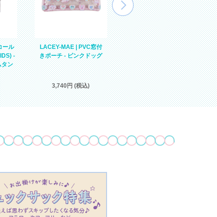
ンコール
LACEY-MAE | PVC窓付
【予約品・9月末頃入荷予
S) -
きポーチ - ピンクドッグ
定】DONNA | PVCペンケ
ムタン
ース - シュガーピンクチ
ムタン
3,740円 (税込)
3,080円 (税込)