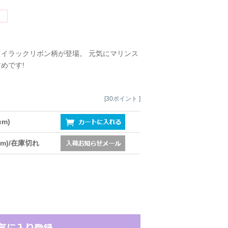
イラックリボン柄が登場。 元気にマリンス
めです!
[30ポイント ]
cm)
7cm)/在庫切れ