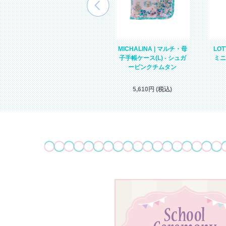
母
MIRIELLE | スパンコール
MICHALINA | マルチ・母
LOT
入リュックサック(KIDS) -
子手帳ケース(L) - シュガ
ミニ
ミントユニコーン
ーピンクチムタン
9,350円 (税込)
5,610円 (税込)