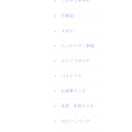
シューズポーチ
巾着袋
タオル
ペンケース・筆箱
クリップポーチ
パスケース
お食事グッズ
水筒・水筒ケース
おけいこバッグ