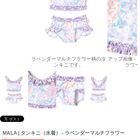
ラベンダーマルチフラワー柄のタ
アップ画像 -
ンキニです。
ラワー
MALA | タンキニ（水着） - ラベンダーマルチフラワー