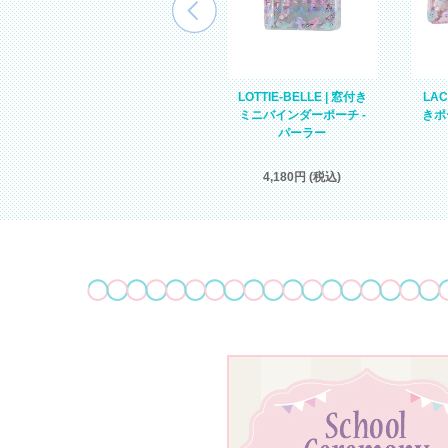
予
LUNE | キルティングトー
LOTTIE-BELLE | 窓付き
LAC
トバッグ - ヴァイオレッ
ミニバインダーポーチ -
きポ
トモンチッチ
パーラー
6,325円 (税込)
4,180円 (税込)