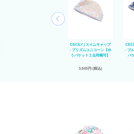
CECILY | スイムキャップ
CECILY | スイムキャップ
CEC
う
- ラベンダー【ゆうパケッ
- プリズムユニコーン【ゆ
- 
ト２点同梱可】
うパケット２点同梱可】
パ
2,131円 (税込)
3,045円 (税込)