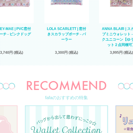
EY-MAE | PVC窓付
LOLA SCARLETT | 窓付
ANNA BLAIR | 
ーチ - ピンクドッグ
きスカラップポーチ - パ
プミニウォレット -
ーラー
クユニコーン【ゆ
ット２点同梱可
3,740円 (税込)
3,300円 (税込)
3,995円 (税込)
fafaのおすすめの特集