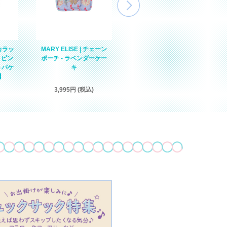
MARY ELISE | チェーン
MICHALINA | マルチ・母
スカラッ
ポーチ - ラベンダーケー
子手帳ケース(L) - シュガ
 ピン
キ
ーピンクチムタン
うパケ
】
3,995円 (税込)
5,610円 (税込)