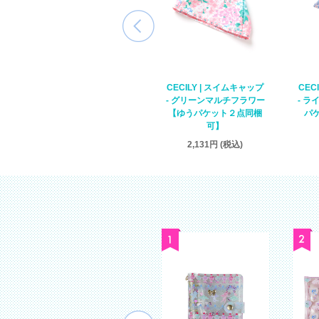
CECILY | スイムキャップ
CECILY | スイムキャップ
CEC
- ラベンダーマーメイド
- グリーンマルチフラワー
ゆ
- 
【ゆうパケット２点同梱
【ゆうパケット２点同梱
パ
可】
可】
2,131円 (税込)
2,131円 (税込)