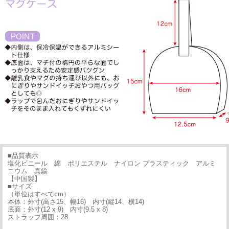
■品質表示
塩化ビニール 綿 ポリエステル ナイロン プラスティック アルミ
ニウム 真鍮
【中国製】
■サイズ
（単位はすべてcm）
本体：外寸(高さ15、幅16) 内寸(縦14、横14)
底面：外寸(12 x 9) 内寸(9.5 x 8)
ストラップ周囲：28