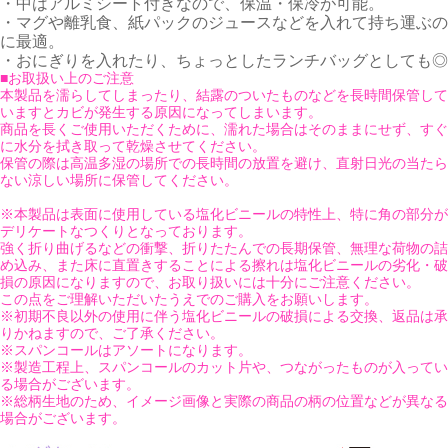
・中はアルミシート付きなので、保温・保冷が可能。
・マグや離乳食、紙パックのジュースなどを入れて持ち運ぶの
に最適。
・おにぎりを入れたり、ちょっとしたランチバッグとしても◎
■お取扱い上のご注意
本製品を濡らしてしまったり、結露のついたものなどを長時間保管して
いますとカビが発生する原因になってしまいます。
商品を長くご使用いただくために、濡れた場合はそのままにせず、すぐ
に水分を拭き取って乾燥させてください。
保管の際は高温多湿の場所での長時間の放置を避け、直射日光の当たら
ない涼しい場所に保管してください。
※本製品は表面に使用している塩化ビニールの特性上、特に角の部分が
デリケートなつくりとなっております。
強く折り曲げるなどの衝撃、折りたたんでの長期保管、無理な荷物の詰
め込み、また床に直置きすることによる擦れは塩化ビニールの劣化・破
損の原因になりますので、お取り扱いには十分にご注意ください。
この点をご理解いただいたうえでのご購入をお願いします。
※初期不良以外の使用に伴う塩化ビニールの破損による交換、返品は承
りかねますので、ご了承ください。
※スパンコールはアソートになります。
※製造工程上、スパンコールのカット片や、つながったものが入ってい
る場合がございます。
※総柄生地のため、イメージ画像と実際の商品の柄の位置などが異なる
場合がございます。