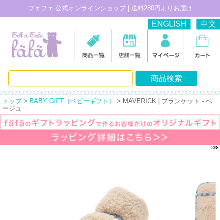
フェフェ 公式オンラインショップ | 送料280円よりお届け
ENGLISH
中文
トップ
>
BABY GIFT（ベビーギフト）
> MAVERICK | ブランケット - ベ
ージュ