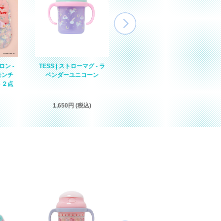
ロン -
EMMA REESE | スカラッ
TESS | ストローマグ - ラ
モンチ
プクリップポーチ - ピン
ベンダーユニコーン
ト２点
クユニコーン【ゆうパケ
ット２点同梱可】
3,630円 (税込)
1,650円 (税込)