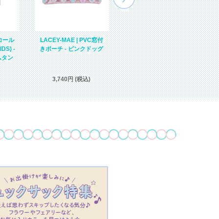
ンコール
LACEY-MAE | PVC窓付
【予約品・9月末頃入荷予
S) -
きポーチ - ピンクドッグ
定】DONNA | PVCペンケ
ムタン
ース - シュガーピンクチ
ムタン
3,740円 (税込)
3,080円 (税込)