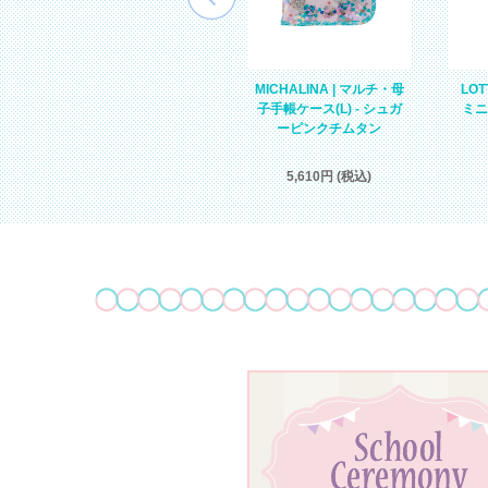
母
MIRIELLE | スパンコール
MICHALINA | マルチ・母
LOT
入リュックサック(KIDS) -
子手帳ケース(L) - シュガ
ミニ
ミントユニコーン
ーピンクチムタン
9,350円 (税込)
5,610円 (税込)