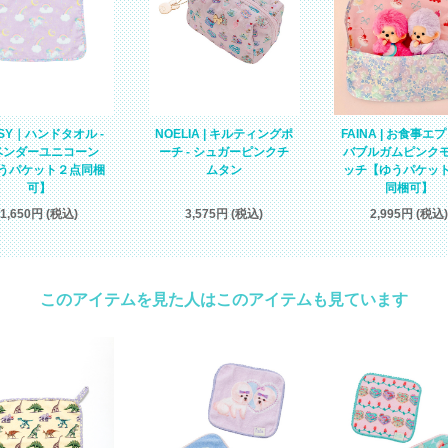
NOELIA | キルティングポ
FAINA | お食事エプ
TSY｜ハンドタオル -
ーチ - シュガーピンクチ
バブルガムピンク
ベンダーユニコーン
ムタン
ッチ【ゆうパケッ
うパケット２点同梱
同梱可】
可】
3,575円 (税込)
2,995円 (税込)
1,650円 (税込)
このアイテムを見た人はこのアイテムも見ています