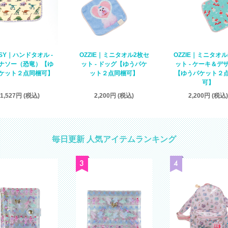
OZZIE｜ミニタオル2枚セ
TSY｜ハンドタオル -
OZZIE｜ミニタオ
ット - ドッグ【ゆうパケ
ナソー（恐竜）【ゆ
ット - ケーキ＆デ
ット２点同梱可】
ケット２点同梱可】
【ゆうパケット２
可】
2,200円 (税込)
1,527円 (税込)
2,200円 (税込)
毎日更新 人気アイテムランキング