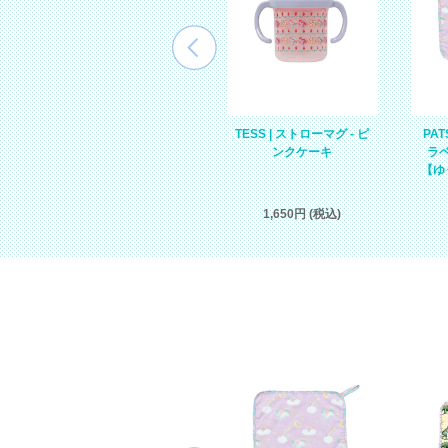
MALA | タンキニ（水着）
TESS | ストローマグ - ピ
PA
- ラベンダー
ンクケーキ
ラ
【ゆ
6,160円 (税込)
1,650円 (税込)