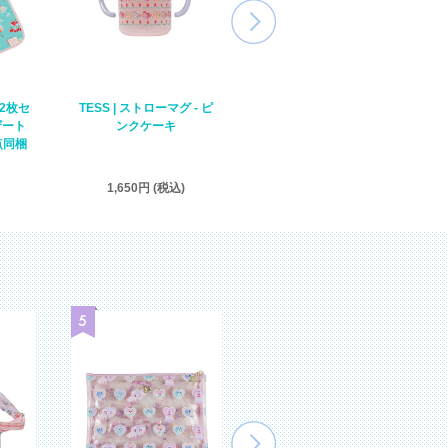
ル2枚セ
TESS | ストローマグ - ピ
OZZIE｜ミニタオル2枚セ
ザート
ンクケーキ
ット - ベアー【ゆうパケ
点同梱
ット２点同梱可】
1,650円 (税込)
2,200円 (税込)