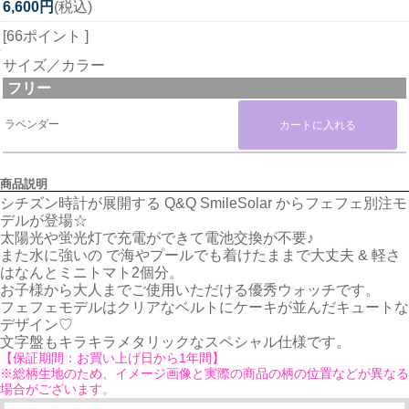
6,600円
(税込)
[66ポイント ]
サイズ／カラー
フリー
ラベンダー
商品説明
シチズン時計が展開する Q&Q SmileSolar からフェフェ別注モ
デルが登場☆
太陽光や蛍光灯で充電ができて電池交換が不要♪
また水に強いの で海やプールでも着けたままで大丈夫 & 軽さ
はなんとミニトマト2個分。
お子様から大人までご使用いただける優秀ウォッチです。
フェフェモデルはクリアなベルトにケーキが並んだキュートな
デザイン♡
文字盤もキラキラメタリックなスペシャル仕様です。
【保証期間：お買い上げ日から1年間】
※総柄生地のため、イメージ画像と実際の商品の柄の位置などが異なる
場合がございます。