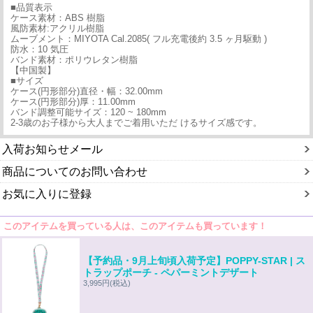
■品質表示
ケース素材：ABS 樹脂
風防素材:アクリル樹脂
ムーブメント：MIYOTA Cal.2085( フル充電後約 3.5 ヶ月駆動 )
防水：10 気圧
バンド素材：ポリウレタン樹脂
【中国製】
■サイズ
ケース(円形部分)直径・幅：32.00mm
ケース(円形部分)厚：11.00mm
バンド調整可能サイズ：120 ~ 180mm
2-3歳のお子様から大人までご着用いただ けるサイズ感です。
入荷お知らせメール
商品についてのお問い合わせ
お気に入りに登録
このアイテムを買っている人は、このアイテムも買っています！
【予約品・9月上旬頃入荷予定】POPPY-STAR | ス
トラップポーチ - ペパーミントデザート
3,995円
(税込)