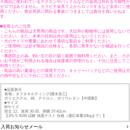
※商品に使われているナスカンやバックルなどの金具は外れる可能性が
ゼロではありません。カラビナ金具で上からロックするなど安全にご使
用ください。散歩用具に関わる事故につきましては責任を負いかねま
す。
■使用上のご注意
・こちらの製品は犬専用の商品です。犬以外の動物等には使用しないで
ください。また、本来の目的以外の使用はしないでください。
・犬のサイズや重量にあわせて適切な製品をご利用ください。
・ご使用時には必ず製品の点検をし、各部に異常がないか確認を行って
ください。
・事故防止の為、飼い主の目の届く範囲で御利用ください。また、小さ
いお子様がご利用される場合は保護者の管理のもと、十分に注意してご
利用ください。
・気温の高い夏場などの環境下での、キャリーバッグなどのご使用は犬
の熱中症などに十分にご注意ください。
■品質表示
表地：タフタキルティング(撥水加工)
ポリエステル、綿、ナイロン、ポリウレタン【中国製】
■サイズ
Mサイズ
背丈 12、肩周 30-35、胴囲 37-42cm
【JIS S 9100 試験 強度テスト 合格（適応体重10kgまで）】
入荷お知らせメール