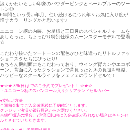
淡くかわいらしい印象のパウダーピンクとペールブルーのツー
トン◎
6年間という長い年月、使い続けるにつれ年々お気に入り度が
増すカラーリングかと思います♪
ユニコーン柄の内装、お星様と三日月のスペシャルチャームを
あしらった、ちょっぴり特別仕様のムーンスターモデルで登場
☆
こだわり抜いたツートーンの配色がひと味違ったリトルファッ
ショニスタたちにぴったり!
もちろん機能面にもこだわっており、ウイング背カンやエコボ
ーン、背面に入ったクッションで背負ったときの負担を軽減。
ハッピーなスクールライフをフェフェのランドセルで！
★☆★ 8/9(日)までのご予約でプレゼント！ ☆★☆
・ユニコーン柄のスパンコール入りクリアランドセルカバー
●支払い方法
全額前金制でご入金確認後に予約確定とします。
クレジット決済か銀行振込からお選びください。
※銀行振込の場合、7営業日以内に入金確認が取れない場合はキャンセ
ルとさせていただきます。
●通常クーポン券適用外商品