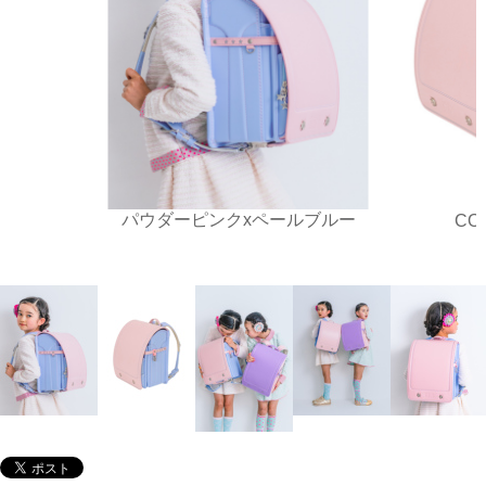
パウダーピンクxペールブルー
CO