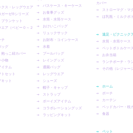
カバー
パスケース・キーケース
ックス・レッグウエア
ストローマグ・マ
お食事グッズ
ガーゼ®︎シリーズ
ほ乳瓶・ミルクボ
水筒・水筒ケース
・ブランケット
おけいこバッグ
ウエア（ベビー０～２
リュックサック
遠足・ピクニック
ーチ
お財布・コインケース
水筒・水筒ケース
バッグ
水着
ペットボトルケー
・抱っこ紐カバー
プールバッグ
お弁当箱
ー小物
レイングッズ
ランチポーチ・ラ
アイテム
通園バッグ
その他（レジャー
フトセット
レッグウエア
グキット
シューズ
ホーム
帽子・キャップ
ポーチ
ストラップ
カーテン
ボーイズアイテム
ベッドカバー・枕
コラボレーショングッズ
食器
ラッピングキット
ペット