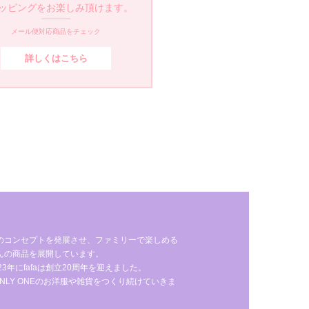
ッピングをお楽しみ頂けます。
メール便対応商品をチェック
詳しくはこちら
のコンセプトを発展させ、ファミリーで楽しめる
んの商品を展開しています。
年にfafaは創立20周年を迎えました。
NLY ONEのお洋服や雑貨をつくり続けていきま