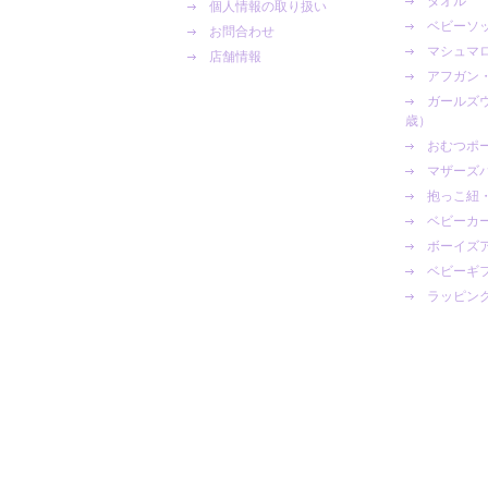
タオル
個人情報の取り扱い
ベビーソ
お問合わせ
マシュマロ
店舗情報
アフガン
ガールズ
歳）
おむつポ
マザーズ
抱っこ紐
ベビーカ
ボーイズ
ベビーギ
ラッピン