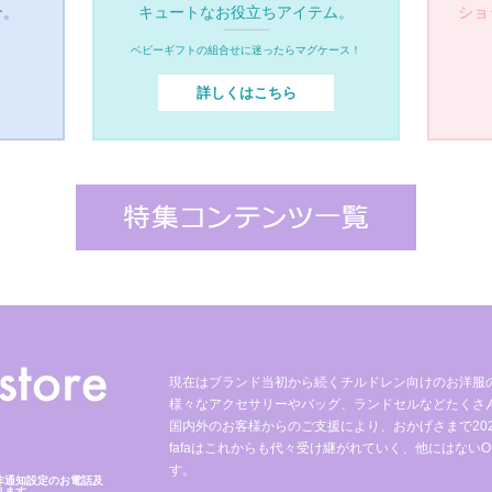
介。
キュートなお役立ちアイテム。
ショ
ベビーギフトの組合せに迷ったらマグケース！
詳しくはこちら
現在はブランド当初から続くチルドレン向けのお洋服
様々なアクセサリーやバッグ、ランドセルなどたくさ
国内外のお客様からのご支援により、おかげさまで2023
fafaはこれからも代々受け継がれていく、他にはないO
す。
非通知設定のお電話及
ります。