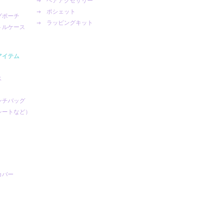
ヘアアクセサリー
ポシェット
グポーチ
ラッピングキット
トルケース
アイテム
ス
ンチバッグ
シートなど）
カバー