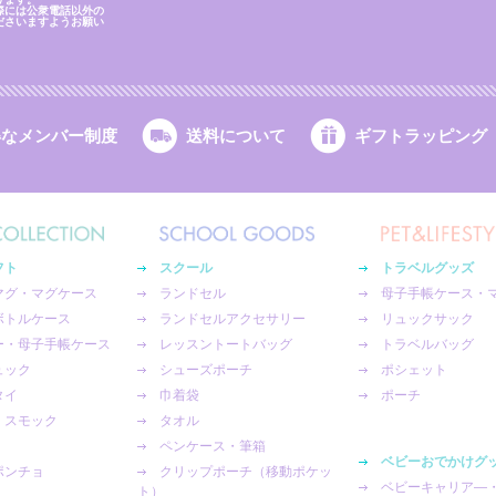
際には公衆電話以外の
ださいますようお願い
得なメンバー制度
送料について
ギフトラッピング
フト
スクール
トラベルグッズ
マグ・マグケース
ランドセル
母子手帳ケース・
ボトルケース
ランドセルアクセサリー
リュックサック
ー・母子手帳ケース
レッスントートバッグ
トラベルバッグ
ュック
シューズポーチ
ポシェット
タイ
巾着袋
ポーチ
・スモック
タオル
ペンケース・筆箱
ベビーおでかけグ
ポンチョ
クリップポーチ（移動ポケッ
ベビーキャリア―
ト）