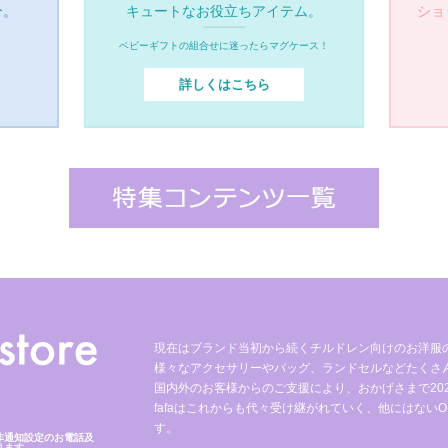
介。
キュートなお役立ちアイテム。
ショ
ベビーギフトの組合せに迷ったらマグケース！
詳しくはこちら
現在はブランド当初から続くチルドレン向けのお洋服
様々なアクセサリーやバッグ、ランドセルなどたくさ
国内外のお客様からのご支援により、おかげさまで2023
fafaはこれからも代々受け継がれていく、他にはないO
す。
非通知設定のお電話及
ります。