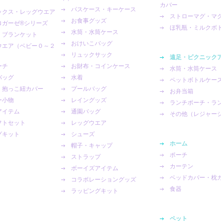
カバー
パスケース・キーケース
ックス・レッグウエア
ストローマグ・マ
お食事グッズ
ガーゼ®︎シリーズ
ほ乳瓶・ミルクボ
水筒・水筒ケース
・ブランケット
おけいこバッグ
ウエア（ベビー０～２
リュックサック
遠足・ピクニック
ーチ
お財布・コインケース
水筒・水筒ケース
バッグ
水着
ペットボトルケー
・抱っこ紐カバー
プールバッグ
お弁当箱
ー小物
レイングッズ
ランチポーチ・ラ
アイテム
通園バッグ
その他（レジャー
フトセット
レッグウエア
グキット
シューズ
ホーム
帽子・キャップ
ポーチ
ストラップ
カーテン
ボーイズアイテム
ベッドカバー・枕
コラボレーショングッズ
食器
ラッピングキット
ペット