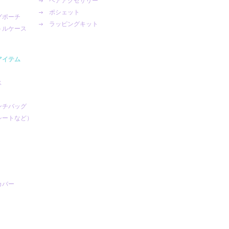
ヘアアクセサリー
ポシェット
グポーチ
ラッピングキット
トルケース
アイテム
ス
ンチバッグ
シートなど）
カバー