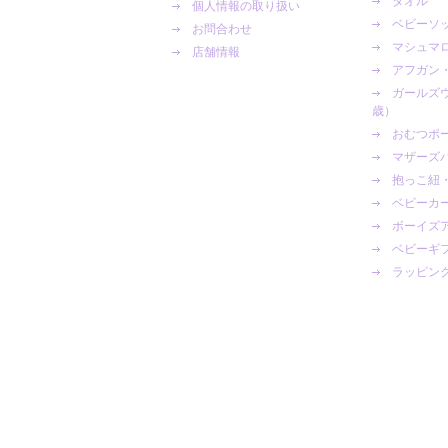
タオル
個人情報の取り扱い
ベビーソ
お問合わせ
マシュマロ
店舗情報
アフガン
ガールズ
歳）
おむつポ
マザーズ
抱っこ紐
ベビーカ
ボーイズ
ベビーギ
ラッピン