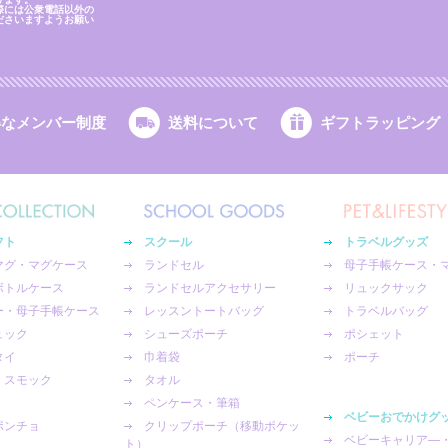
際には公衆電話以外の
ださいますようお願い
得なメンバー制度
送料について
ギフトラッピング
フト
スクール
トラベルグッズ
マグ・マグケース
ランドセル
母子手帳ケース・
ボトルケース
ランドセルアクセサリー
リュックサック
ー・母子手帳ケース
レッスントートバッグ
トラベルバッグ
ュック
シューズポーチ
ポシェット
タイ
巾着袋
ポーチ
・スモック
タオル
ペンケース・筆箱
ベビーおでかけグ
ポンチョ
クリップポーチ（移動ポケッ
ベビーキャリア―
ト）