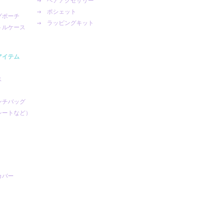
ヘアアクセサリー
ポシェット
グポーチ
ラッピングキット
トルケース
アイテム
ス
ンチバッグ
シートなど）
カバー