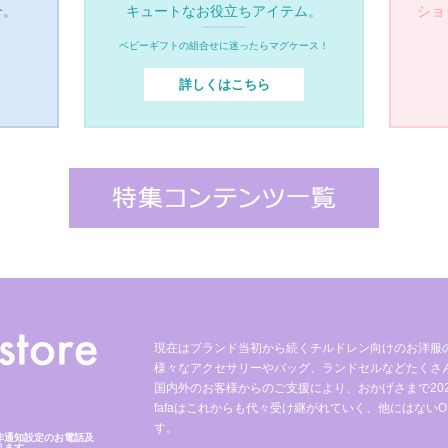
介。
キュートなお役立ちアイテム。
ショ
ベビーギフトの組合せに迷ったらマグケース！
詳しくはこちら
現在はブランド当初から続くチルドレン向けのお洋服
様々なアクセサリーやバッグ、ランドセルなどたくさ
国内外のお客様からのご支援により、おかげさまで2023
fafaはこれからも代々受け継がれていく、他にはないO
す。
非通知設定のお電話及
ります。