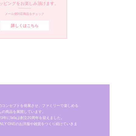
ッピングをお楽しみ頂けます。
メール便対応商品をチェック
詳しくはこちら
のコンセプトを発展させ、ファミリーで楽しめる
んの商品を展開しています。
年にfafaは創立20周年を迎えました。
NLY ONEのお洋服や雑貨をつくり続けていきま