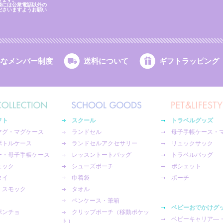
際には公衆電話以外の
ださいますようお願い
得なメンバー制度
送料について
ギフトラッピング
フト
スクール
トラベルグッズ
マグ・マグケース
ランドセル
母子手帳ケース・
ボトルケース
ランドセルアクセサリー
リュックサック
ー・母子手帳ケース
レッスントートバッグ
トラベルバッグ
ュック
シューズポーチ
ポシェット
タイ
巾着袋
ポーチ
・スモック
タオル
ペンケース・筆箱
ベビーおでかけグ
ポンチョ
クリップポーチ（移動ポケッ
ベビーキャリア―
ト）