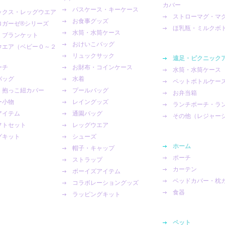
カバー
パスケース・キーケース
ックス・レッグウエア
ストローマグ・マ
お食事グッズ
ガーゼ®︎シリーズ
ほ乳瓶・ミルクボ
水筒・水筒ケース
・ブランケット
おけいこバッグ
ウエア（ベビー０～２
リュックサック
遠足・ピクニック
ーチ
お財布・コインケース
水筒・水筒ケース
バッグ
水着
ペットボトルケー
・抱っこ紐カバー
プールバッグ
お弁当箱
ー小物
レイングッズ
ランチポーチ・ラ
アイテム
通園バッグ
その他（レジャー
フトセット
レッグウエア
グキット
シューズ
ホーム
帽子・キャップ
ポーチ
ストラップ
カーテン
ボーイズアイテム
ベッドカバー・枕
コラボレーショングッズ
食器
ラッピングキット
ペット