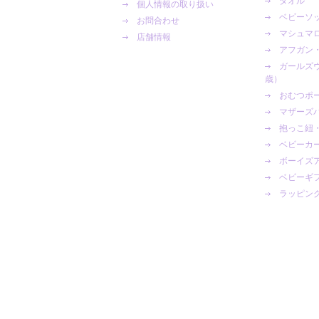
タオル
個人情報の取り扱い
ベビーソ
お問合わせ
マシュマロ
店舗情報
アフガン
ガールズ
歳）
おむつポ
マザーズ
抱っこ紐
ベビーカ
ボーイズ
ベビーギ
ラッピン