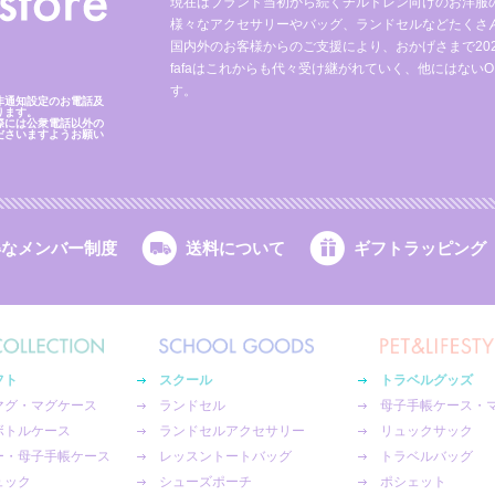
現在はブランド当初から続くチルドレン向けのお洋服
様々なアクセサリーやバッグ、ランドセルなどたくさ
国内外のお客様からのご支援により、おかげさまで2023
fafaはこれからも代々受け継がれていく、他にはないO
す。
非通知設定のお電話及
ります。
際には公衆電話以外の
ださいますようお願い
得なメンバー制度
送料について
ギフトラッピング
フト
スクール
トラベルグッズ
マグ・マグケース
ランドセル
母子手帳ケース・
ボトルケース
ランドセルアクセサリー
リュックサック
ー・母子手帳ケース
レッスントートバッグ
トラベルバッグ
ュック
シューズポーチ
ポシェット