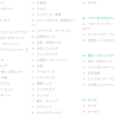
タイ
巾着袋
ポーチ
・スモック
タオル
ペンケース・筆箱
ベビーおでかけグ
ポンチョ
クリップポーチ（移動ポケッ
ベビーキャリア―
ト）
カバー
パスケース・キーケース
ックス・レッグウエア
ストローマグ・マ
お食事グッズ
ガーゼ®︎シリーズ
ほ乳瓶・ミルクボ
水筒・水筒ケース
・ブランケット
おけいこバッグ
ウエア（ベビー０～２
リュックサック
遠足・ピクニック
ーチ
お財布・コインケース
水筒・水筒ケース
バッグ
水着
ペットボトルケー
・抱っこ紐カバー
プールバッグ
お弁当箱
ー小物
レイングッズ
ランチポーチ・ラ
アイテム
通園バッグ
その他（レジャー
フトセット
レッグウエア
グキット
シューズ
ホーム
帽子・キャップ
ポーチ
ストラップ
カーテン
ボーイズアイテム