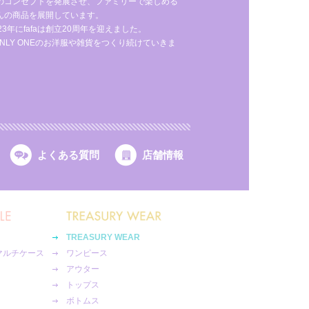
のコンセプトを発展させ、ファミリーで楽しめる
んの商品を展開しています。
年にfafaは創立20周年を迎えました。
NLY ONEのお洋服や雑貨をつくり続けていきま
よくある質問
店舗情報
TREASURY WEAR
マルチケース
ワンピース
アウター
トップス
ボトムス