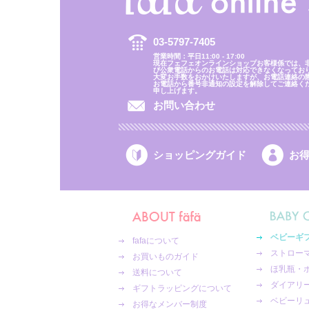
03-5797-7405
営業時間：平日11:00 - 17:00
現在フェフェオンラインショップお客様係では、
び公衆電話からのお電話は対応できなくなってお
大変お手数をおかけいたしますが、お電話連絡の
お電話から番号非通知の設定を解除してご連絡く
申し上げます。
お問い合わせ
ショッピングガイド
お
ベビーギ
fafaについて
ストロー
お買いものガイド
ほ乳瓶・
送料について
ダイアリ
ギフトラッピングについて
ベビーリ
お得なメンバー制度