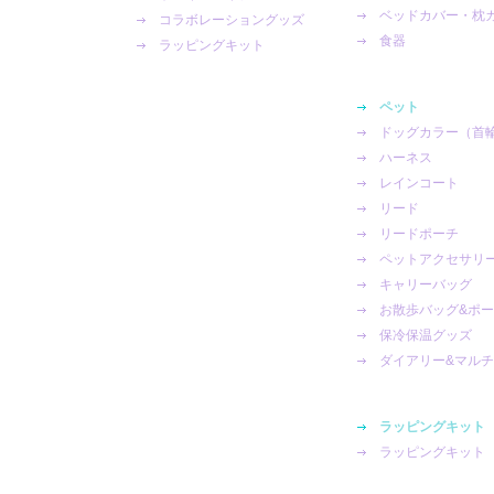
ベッドカバー・枕
コラボレーショングッズ
食器
ラッピングキット
ペット
ドッグカラー（首
ハーネス
レインコート
リード
リードポーチ
ペットアクセサリ
キャリーバッグ
お散歩バッグ&ポ
保冷保温グッズ
ダイアリー&マル
ラッピングキット
ラッピングキット