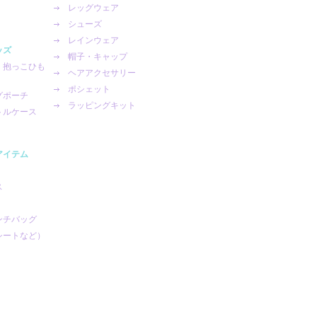
レッグウェア
シューズ
レインウェア
ッズ
帽子・キャップ
・抱っこひも
ヘアアクセサリー
ポシェット
グポーチ
ラッピングキット
トルケース
アイテム
ス
ンチバッグ
シートなど）