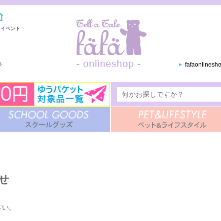
・イベント
ジ
fafaonlines
せ
さい。