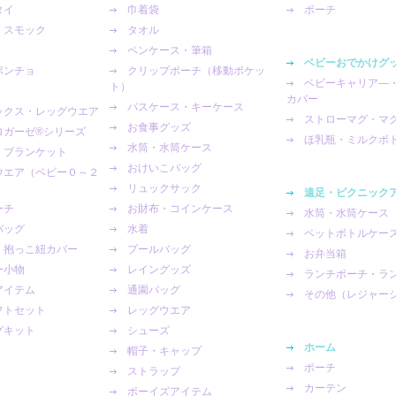
タイ
巾着袋
ポーチ
・スモック
タオル
ペンケース・筆箱
ベビーおでかけグ
ポンチョ
クリップポーチ（移動ポケッ
ベビーキャリア―
ト）
カバー
パスケース・キーケース
ックス・レッグウエア
ストローマグ・マ
お食事グッズ
ガーゼ®︎シリーズ
ほ乳瓶・ミルクボ
水筒・水筒ケース
・ブランケット
おけいこバッグ
ウエア（ベビー０～２
リュックサック
遠足・ピクニック
ーチ
お財布・コインケース
水筒・水筒ケース
バッグ
水着
ペットボトルケー
・抱っこ紐カバー
プールバッグ
お弁当箱
ー小物
レイングッズ
ランチポーチ・ラ
アイテム
通園バッグ
その他（レジャー
フトセット
レッグウエア
グキット
シューズ
ホーム
帽子・キャップ
ポーチ
ストラップ
カーテン
ボーイズアイテム