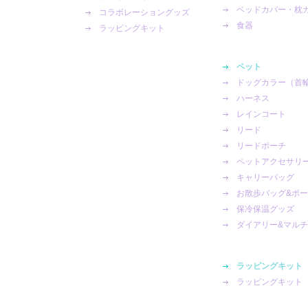
ベッドカバー・枕
コラボレーショングッズ
食器
ラッピングキット
ペット
ドッグカラー（首
ハーネス
レインコート
リード
リードポーチ
ペットアクセサリ
キャリーバッグ
お散歩バッグ&ポ
保冷保温グッズ
ダイアリー&マル
ラッピングキット
ラッピングキット