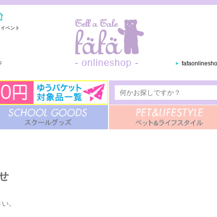
・イベント
ジ
fafaonlines
せ
さい。