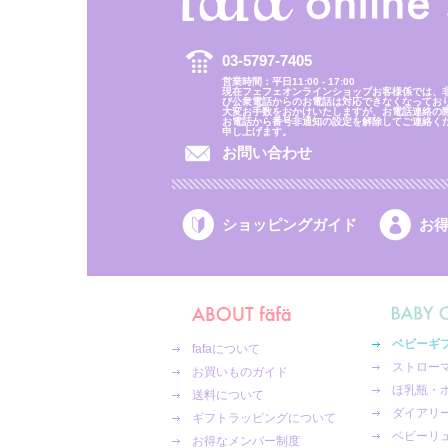
03-5797-7405
営業時間：平日11:00 - 17:00
現在フェフェオンラインショップお客様係では、
び公衆電話からのお電話は対応できなくなってお
大変お手数をおかけいたしますが、お電話連絡の
お電話から番号非通知の設定を解除してご連絡く
申し上げます。
お問い合わせ
ショッピングガイド
お
ベビーギ
fafaについて
ストロー
お買いものガイド
ほ乳瓶・
送料について
ダイアリ
ギフトラッピングについて
ベビーリ
お得なメンバー制度