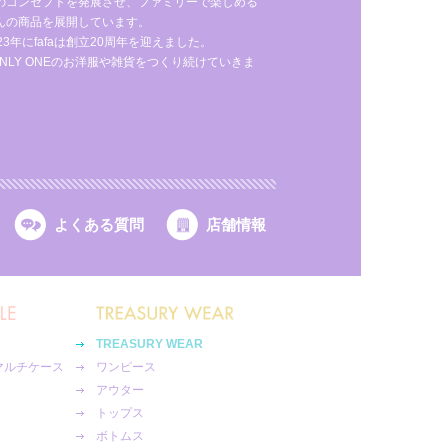
のコンセプトを発展させ、ファミリーで楽しめる
んの商品を展開しています。
年にfafaは創立20周年を迎えました。
NLY ONEのお洋服や雑貨をつくり続けていきま
よくある質問
店舗情報
TREASURY WEAR
マルチケース
ワンピース
アウター
トップス
ボトムス