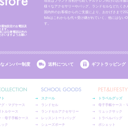
現在はブランド当初から続くチルドレン向けのお洋服
様々なアクセサリーやバッグ、ランドセルなどたくさ
国内外のお客様からのご支援により、おかげさまで2023
fafaはこれからも代々受け継がれていく、他にはないO
す。
非通知設定のお電話及
ります。
際には公衆電話以外の
ださいますようお願い
得なメンバー制度
送料について
ギフトラッピング
フト
スクール
トラベルグッズ
マグ・マグケース
ランドセル
母子手帳ケース・
ボトルケース
ランドセルアクセサリー
リュックサック
ー・母子手帳ケース
レッスントートバッグ
トラベルバッグ
ュック
シューズポーチ
ポシェット