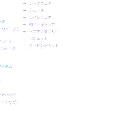
レッグウェア
シューズ
レインウェア
ッズ
帽子・キャップ
・抱っこひも
ヘアアクセサリー
ポシェット
グポーチ
ラッピングキット
トルケース
アイテム
ス
ンチバッグ
シートなど）