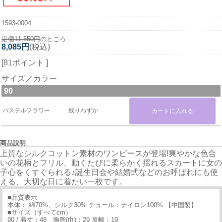
1593-0004
定価11,550円
のところ
8,085円
(税込)
[81ポイント ]
サイズ／カラー
90
パステルフラワー
残りわずか
商品説明
上質なシルクコットン素材のワンピースが登場!爽やかな色合
いの花柄とフリル、動くたびに柔らかく揺れるスカートに女の
子心をくすぐられる♪誕生日会や結婚式などのお呼ばれにも使
える、大切な日に着たい一枚です。
■品質表示
本体： 綿70%、シルク30% チュール：ナイロン100% 【中国製】
■サイズ（すべてcm）
90 / 着丈：48 胸囲(巾)：29 肩幅：19