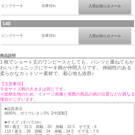
ピンクケーキ
在庫切れ
140
ピンクケーキ
在庫切れ
商品説明
1 枚でショート丈のワンピースとしても、パンツと重ねてもか
わいいチュニックにケーキ柄が仲間入りです。 伸縮性のある
柔らかなカットソー素材で、着心地も抜群♪
【注意事項】
※全サイズ柄の大きさは同じです。
※総柄生地のため、イメージ画像と実際の商品の柄の位置などが異なる
場合がございます。
■品質表示
綿95%、ポリウレタン5%【中国製】
■サイズ（すべてcm）
90 / 着丈：31.5 肩幅：20 身幅：32.5 そで丈：6
110 / 着丈：39 肩幅：24 身幅：34.5 そで丈：7.5