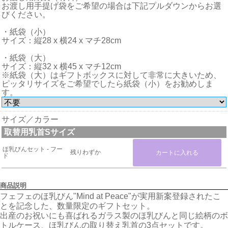
お渡し用手提げ袋をご希望の場合は下記プルダウンからお選
びください。
・紙袋（小）
サイズ：縦28 x 横24 x マチ28cm
・紙袋（大）
サイズ：縦32 x 横45 x マチ12cm
※紙袋（大）はギフトボックスに対して非常に大きいため、
ピッタリサイズをご希望でしたら紙袋（小）をお勧めしま
す。
サイズ／カラー
取替用乳首Sサイズ
ほ乳びんセット - フー
残りわずか
ド
商品説明
フェフェのほ乳びん"Mind at Peace"が実用新案登録されたこ
とを記念した、数量限定のギフトセット。
出産のお祝いにも喜ばれるガラス製のほ乳びんと同じ絵柄のボ
トルケース、ほ乳びんの取り替え乳首の3点セットです。