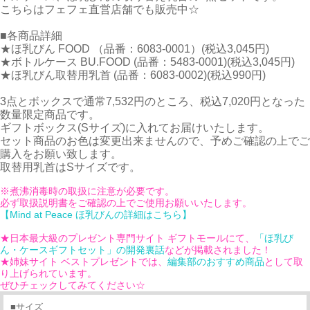
こちらはフェフェ直営店舗でも販売中☆
■各商品詳細
★ほ乳びん FOOD （品番：6083-0001）(税込3,045円)
★ボトルケース BU.FOOD (品番：5483-0001)(税込3,045円)
★ほ乳びん取替用乳首 (品番：6083-0002)(税込990円)
3点とボックスで通常7,532円のところ、税込7,020円となった
数量限定商品です。
ギフトボックス(Sサイズ)に入れてお届けいたします。
セット商品のお色は変更出来ませんので、予めご確認の上でご
購入をお願い致します。
取替用乳首はSサイズです。
※煮沸消毒時の取扱に注意が必要です。
必ず取扱説明書をご確認の上でご使用お願いいたします。
【Mind at Peace ほ乳びんの詳細はこちら】
★日本最大級のプレゼント専門サイト ギフトモールにて、
「ほ乳び
ん・ケースギフトセット」の開発裏話
などが掲載されました！
★姉妹サイト ベストプレゼントでは、
編集部のおすすめ商品
として取
り上げられています。
ぜひチェックしてみてください☆
■サイズ