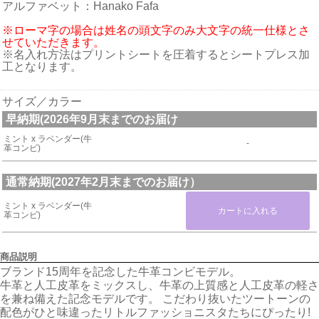
アルファベット：Hanako Fafa
※ローマ字の場合は姓名の頭文字のみ大文字の統一仕様とさ
せていただきます。
※名入れ方法はプリントシートを圧着するとシートプレス加
工となります。
サイズ／カラー
早納期(2026年9月末までのお届け
ミント x ラベンダー(牛
-
革コンビ)
通常納期(2027年2月末までのお届け）
ミント x ラベンダー(牛
革コンビ)
商品説明
ブランド15周年を記念した牛革コンビモデル。
牛革と人工皮革をミックスし、牛革の上質感と人工皮革の軽さ
を兼ね備えた記念モデルです。 こだわり抜いたツートーンの
配色がひと味違ったリトルファッショニスタたちにぴったり!