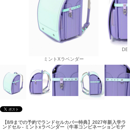
DE
ミントXラベンダー
【8/9までの予約でランドセルカバー特典】2027年新入学ラ
ンドセル - ミントxラベンダー（牛革コンビネーションモデ