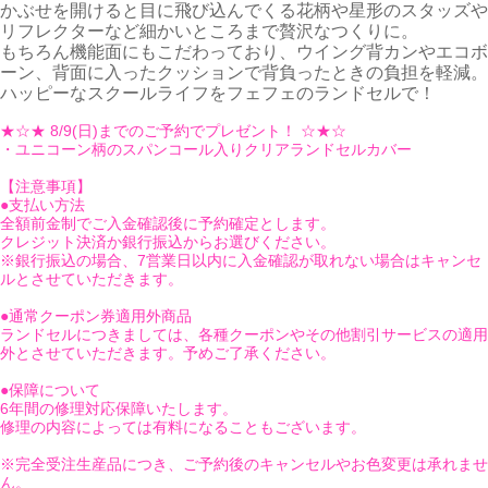
かぶせを開けると目に飛び込んでくる花柄や星形のスタッズや
リフレクターなど細かいところまで贅沢なつくりに。
もちろん機能面にもこだわっており、ウイング背カンやエコボ
ーン、背面に入ったクッションで背負ったときの負担を軽減。
ハッピーなスクールライフをフェフェのランドセルで！
★☆★ 8/9(日)までのご予約でプレゼント！ ☆★☆
・ユニコーン柄のスパンコール入りクリアランドセルカバー
【注意事項】
●支払い方法
全額前金制でご入金確認後に予約確定とします。
クレジット決済か銀行振込からお選びください。
※銀行振込の場合、7営業日以内に入金確認が取れない場合はキャンセ
ルとさせていただきます。
●通常クーポン券適用外商品
ランドセルにつきましては、各種クーポンやその他割引サービスの適用
外とさせていただきます。予めご了承ください。
●保障について
6年間の修理対応保障いたします。
修理の内容によっては有料になることもございます。
※完全受注生産品につき、ご予約後のキャンセルやお色変更は承れませ
ん。