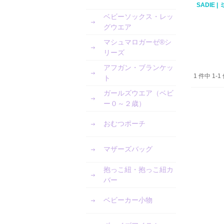
SADIE 
ベビーソックス・レッ
グウエア
マシュマロガーゼ®︎シ
リーズ
アフガン・ブランケッ
1 件中 1
ト
ガールズウエア（ベビ
ー０～２歳）
おむつポーチ
マザーズバッグ
抱っこ紐・抱っこ紐カ
バー
ベビーカー小物