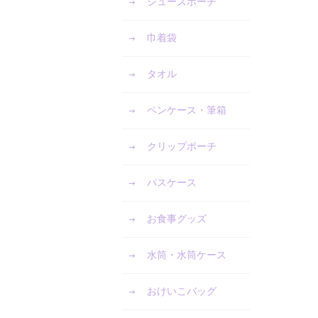
シューズポーチ
巾着袋
タオル
ペンケース・筆箱
クリップポーチ
パスケース
お食事グッズ
水筒・水筒ケース
おけいこバッグ