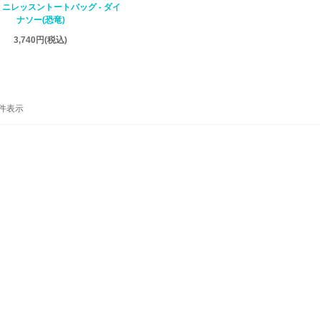
| ミニレッスントートバッグ - ダイ
ナソー(恐竜)
3,740円
(税込)
-1 件表示