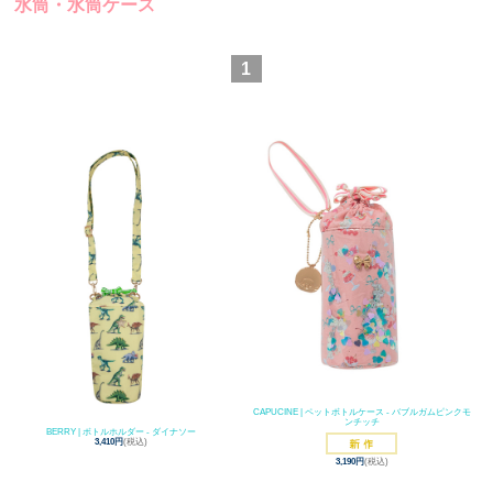
水筒・水筒ケース
1
CAPUCINE | ペットボトルケース - バブルガムピンクモ
ンチッチ
BERRY | ボトルホルダー - ダイナソー
3,410円
(税込)
3,190円
(税込)