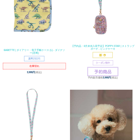
【予約品・8月末頃入荷予定】POPPY-STAR | ストラップ
ポーチ - ピンクケーキ
BABETTE | ダイアリー・母子手帳ケース (L) - ダイナソ
ー(恐竜)
在庫切れ
3,995円
(税込)
予約販売価格
3,995円
(税込)