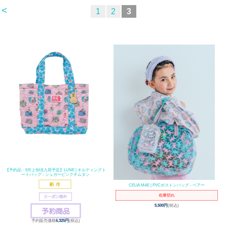
<
1
2
3
【予約品・9月上旬頃入荷予定】LUNE | キルティングト
ートバッグ - シュガーピンクチムタン
CELIA MAE | PVCボストンバッグ - ベアー
在庫切れ
5,500円
(税込)
予約販売価格
6,325円
(税込)