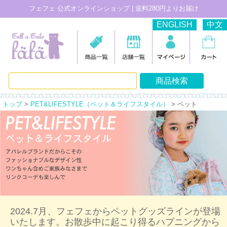
フェフェ 公式オンラインショップ | 送料280円よりお届け
ENGLISH
中文
トップ
>
PET&LIFESTYLE（ペット＆ライフスタイル）
> ペット
2024.7月、フェフェからペットグッズラインが登場
いたします。お散歩中に起こり得るハプニングから