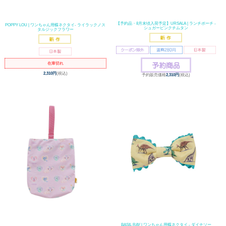
【予約品・8月末頃入荷予定】URSALA | ランチポーチ -
POPPY LOU | ワンちゃん用蝶ネクタイ- ライラックノス
シュガーピンクチムタン
タルジックフラワー
在庫切れ
2,310円
(税込)
予約販売価格
2,310円
(税込)
BASIL RAY | ワンちゃん用蝶ネクタイ - ダイナソー