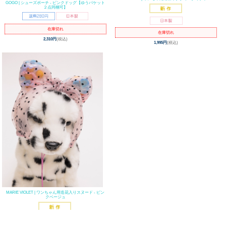
GOGO | シューズポーチ - ピンクドッグ【ゆうパケット
２点同梱可】
在庫切れ
在庫切れ
2,310円
(税込)
1,995円
(税込)
MARIE VIOLET | ワンちゃん用造花入りスヌード - ピン
クベージュ