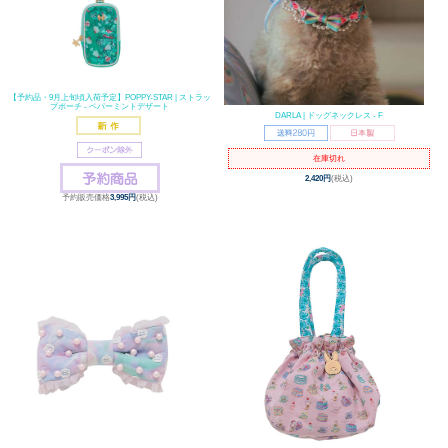
【予約品・9月上旬頃入荷予定】POPPY-STAR | ストラッ
プポーチ - ペパーミントデザート
DARLA | ドッグネックレス - F
在庫切れ
2,420円
(税込)
予約販売価格
3,995円
(税込)