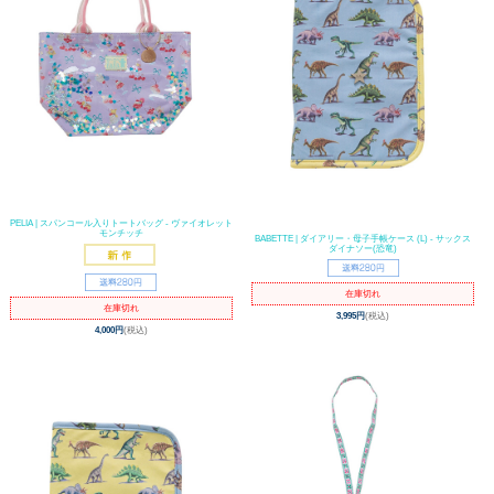
PELIA | スパンコール入りトートバッグ - ヴァイオレット
モンチッチ
BABETTE | ダイアリー・母子手帳ケース (L) - サックス
ダイナソー(恐竜)
在庫切れ
在庫切れ
3,995円
(税込)
4,000円
(税込)