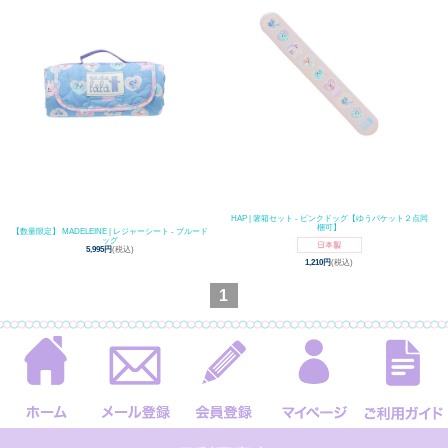
HAP | 箸箱セット - ピンクドッグ【ゆうパケット２点同
梱可】
【数量限定】 MADELEINE | レジャーシート - ブルード
ッグ
5,995円
(税込)
1,210円
(税込)
1