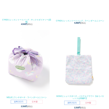
CYNDI | レッスントートバッグ - サックスダイナソー(恐
CYNDI | レッスントートバッグ - ラベンダーユニコーン
竜)
5,082円
(税込)
4,510円
(税込)
GOGO | シューズポーチ - パステルフラワー【ゆうパケ
NELLE | ランチポーチ - ラベンダーユニコーン
ット２点同梱可】
2,310円
(税込)
2,310円
(税込)