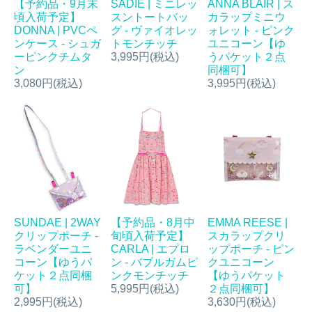
【予約品・9月末
SADIE | ミニレッ
ANNA BLAIR | ス
頃入荷予定】
スントートバッ
カラップミニウ
DONNA | PVCペ
グ - ヴァイオレッ
ォレット - ピンク
ンケース - シュガ
トモンチッチ
ユニコーン【ゆ
ーピンクチムタ
3,995円(税込)
うパケット２点
ン
同梱可】
3,080円(税込)
3,995円(税込)
SUNDAE | 2WAY
【予約品・8月中
EMMA REESE |
クリップポーチ -
旬頃入荷予定】
スカラップクリ
ラベンダーユニ
CARLA | エプロ
ップポーチ - ピン
コーン【ゆうパ
ン - バブルガムピ
クユニコーン
ケット２点同梱
ンクモンチッチ
【ゆうパケット
可】
5,995円(税込)
２点同梱可】
2,995円(税込)
3,630円(税込)