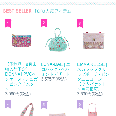
【予約品・9月末
LUNA-MAE | エ
EMMA REESE |
頃入荷予定】
コバッグ - ペパー
スカラップクリ
DONNA | PVCペ
ミントデザート
ップポーチ - ピン
ンケース - シュガ
3,575円(税込)
クユニコーン
ーピンクチムタ
【ゆうパケット
ン
２点同梱可】
3,080円(税込)
3,630円(税込)