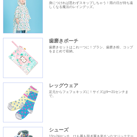
身につければ思わずスキップしちゃう！雨の日が待ち遠
しくなる魔法のレイングッズ。
歯磨きポーチ
歯磨きセットはこれ一つに！ブラシ、歯磨き粉、コップ
をまとめて収納。
レッグウェア
足元からフェフェキッズに！サイズは9〜21センチま
で。
シューズ
13〜24センチ、ひも履も脱ぎ履き楽チンなマジックテー