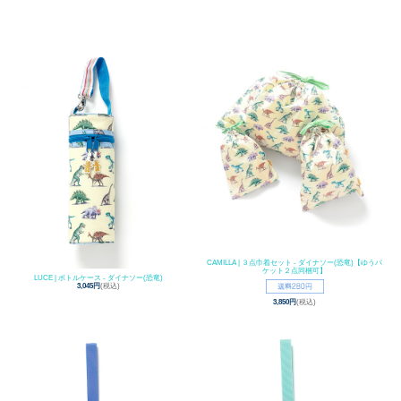
CAMILLA | ３点巾着セット - ダイナソー(恐竜)【ゆうパ
ケット２点同梱可】
LUCE | ボトルケース - ダイナソー(恐竜)
3,045円
(税込)
3,850円
(税込)