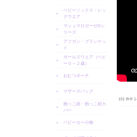
ベビーソックス・レッ
グウエア
マシュマロガーゼ®︎シ
リーズ
アフガン・ブランケッ
ト
ガールズウエア（ベビ
ー０～２歳）
おむつポーチ
マザーズバッグ
101 件中 
抱っこ紐・抱っこ紐カ
バー
ベビーカー小物