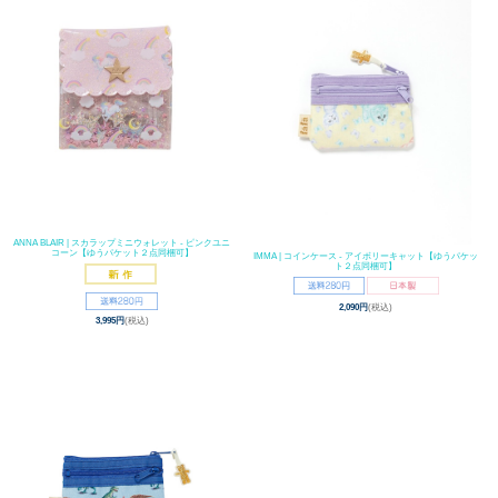
ANNA BLAIR | スカラップミニウォレット - ピンクユニ
コーン【ゆうパケット２点同梱可】
IMMA | コインケース - アイボリーキャット【ゆうパケッ
ト２点同梱可】
2,090円
(税込)
3,995円
(税込)