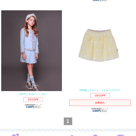
5,280円
(税込)
TINSEL | スカート - イエローフラワー
LOTTY | スカート - ブルー
在庫切れ
定価6,600円
のところ
5,280円
(税込)
定価8,250円
のところ
6,600円
(税込)
1