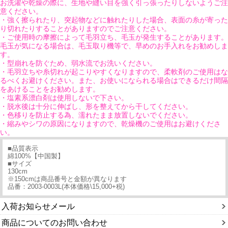
お洗濯や乾燥の際に、生地や縫い目を強く引っ張ったりしないようご注
意ください。
・強く擦られたり、突起物などに触れたりした場合、表面の糸が寄った
り切れたりすることがありますのでご注意ください。
・ご使用時の摩擦によって毛羽立ち、毛玉が発生することがあります。
毛玉が気になる場合は、毛玉取り機等で、早めのお手入れをお勧めしま
す。
・型崩れを防ぐため、弱水流でお洗いください。
・毛羽立ちや糸切れが起こりやすくなりますので、柔軟剤のご使用はな
るべくお避けください。また、お使いになられる場合はできるだけ間隔
をあけることをお勧めします。
・塩素系漂白剤は使用しないで下さい。
・脱水後は十分に伸ばし、形を整えてから干してください。
・色移りを防止する為、濡れたまま放置しないでください。
・縮みやシワの原因になりますので、乾燥機のご使用はお避けくださ
い。
■品質表示
綿100%【中国製】
■サイズ
130cm
※150cmは商品番号と金額が異なります
品番：2003-0003L(本体価格\15,000+税)
入荷お知らせメール
商品についてのお問い合わせ