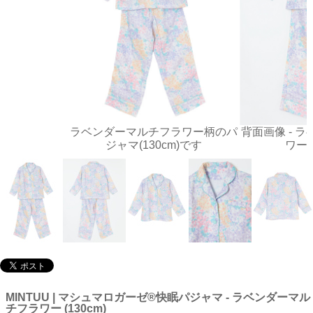
ラベンダーマルチフラワー柄のパ
背面画像 - 
ジャマ(130cm)です
ワー
MINTUU | マシュマロガーゼ®️快眠パジャマ - ラベンダーマル
チフラワー (130cm)