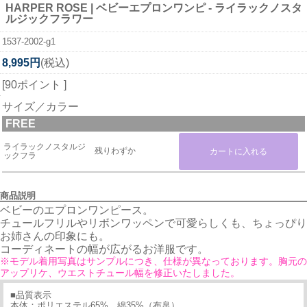
HARPER ROSE | ベビーエプロンワンピ - ライラックノスタ
ルジックフラワー
1537-2002-g1
8,995円
(税込)
[90ポイント ]
サイズ／カラー
FREE
ライラックノスタルジ
残りわずか
ックフラ
商品説明
ベビーのエプロンワンピース。
チュールフリルやリボンワッペンで可愛らしくも、ちょっぴり
お姉さんの印象にも。
コーディネートの幅が広がるお洋服です。
※モデル着用写真はサンプルにつき、仕様が異なっております。胸元の
アップリケ、ウエストチュール幅を修正いたしました。
■品質表示
本体：ポリエステル65%、綿35%（布帛）