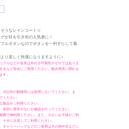
りそうなレインコート☆
ングが目を引き街の人気者に！
ダブルボタンなのでボタンを一列ずらして着
より楽しく快適になりますように♪
ックルなどの金具は外れる可能性がゼロではありま
するなど安全にご使用ください。散歩用具に関わる
ます。
。犬以外の動物等には使用しないでください。ま
でください。
な製品をご利用ください。
、各部に異常がないか確認を行ってください。
範囲で御利用ください。また、小さいお子様がご利
、十分に注意してご利用ください。
、キャリーバッグなどのご使用は犬の熱中症などに