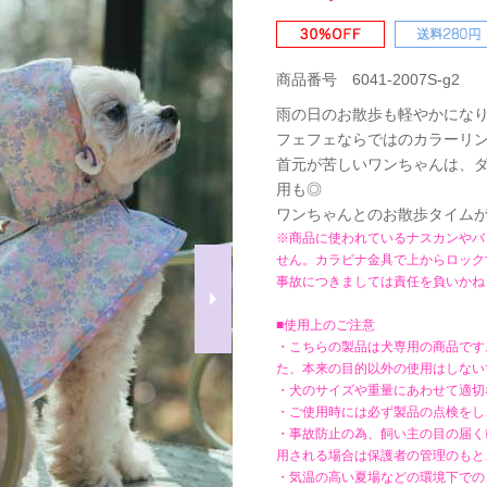
商品番号 6041-2007S-g2
雨の日のお散歩も軽やかにな
フェフェならではのカラーリ
首元が苦しいワンちゃんは、
用も◎
ワンちゃんとのお散歩タイムが
※商品に使われているナスカンやバ
せん。カラビナ金具で上からロック
事故につきましては責任を負いかね
■使用上のご注意
・こちらの製品は犬専用の商品です
た、本来の目的以外の使用はしない
・犬のサイズや重量にあわせて適切
・ご使用時には必ず製品の点検をし
・事故防止の為、飼い主の目の届く
用される場合は保護者の管理のもと
・気温の高い夏場などの環境下での