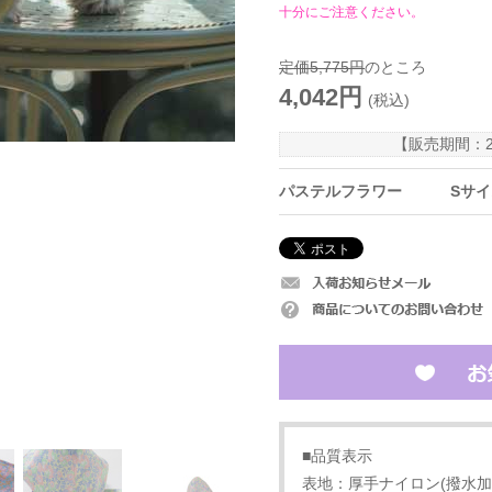
十分にご注意ください。
定価5,775円
のところ
4,042円
(税込)
【販売期間：
パステルフラワー
Sサ
■品質表示
表地：厚手ナイロン(撥水加