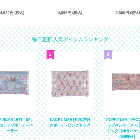
2,860円 (税込)
4,620円 (税込)
4,895円 (税込)
毎日更新 人気アイテムランキング
A SCARLETT | 窓付
LACEY-MAE | PVC窓付
POPPY-LEA | PV
カラップポーチ - パ
きポーチ - ピンクドッグ
ップペンケース - 
ーラー
ドッグ【ゆうパケ
点同梱可】