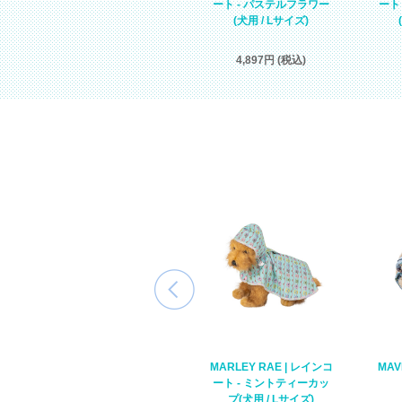
ーネス - ミントティーカ
ート - パステルフラワー
ート
ップ(犬用 / Sサイズ)
(犬用 / Lサイズ)
4,620円 (税込)
4,897円 (税込)
NOELLE | ストローハッ
コ
MARLEY RAE | レインコ
MAV
ト - ピンク
ート - ミントティーカッ
プ(犬用 / Lサイズ)