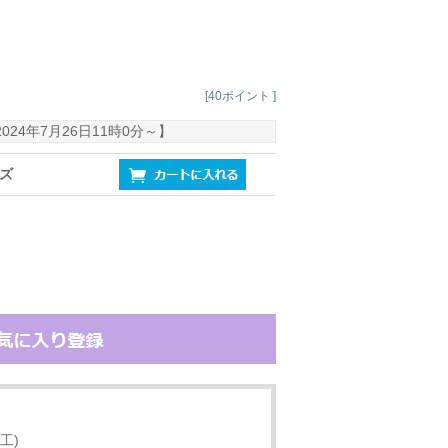
[40ポイント ]
2024年7月26日11時0分
～】
イズ
工)