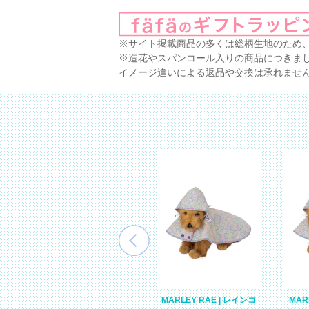
※サイト掲載商品の多くは総柄生地のため
※造花やスパンコール入りの商品につきま
イメージ違いによる返品や交換は承れませ
-
POPPY KATE | ソフトハ
MARLEY RAE | レインコ
MAR