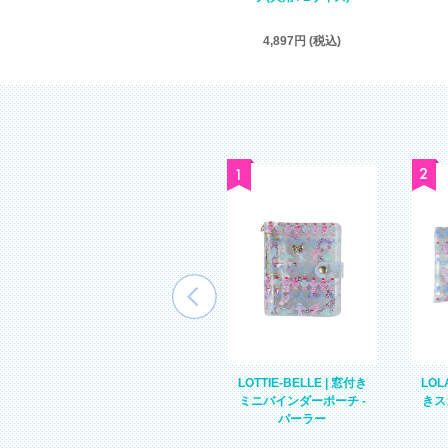
8,995円 (税込)
4,897円 (税込)
予
CALLIE ROSE | スカラッ
LOTTIE-BELLE | 窓付き
LOL
ケ
プペンケース - ピンクユ
ミニバインダーポーチ -
きス
ニコーン【ゆうパケット
パーラー
２点同梱可】