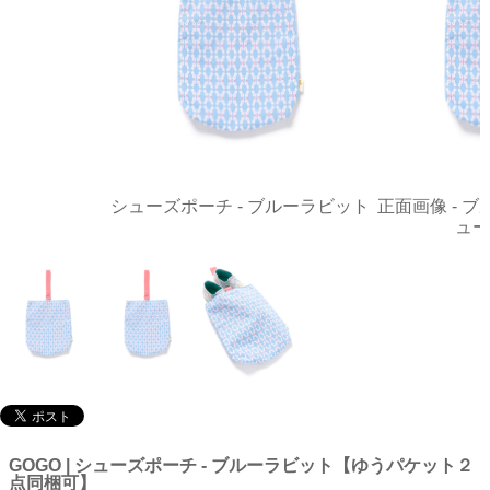
シューズポーチ - ブルーラビット
正面画像 - 
ュー
GOGO | シューズポーチ - ブルーラビット【ゆうパケット２
点同梱可】