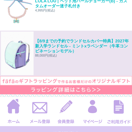
LOLA LOU | ペット用パールチョーカー(B) - カス
タムオーダー迷子札付き
4,995円
(税込)
【8/9までの予約でランドセルカバー特典】2027年
新入学ランドセル - ミントxラベンダー（牛革コン
ビネーションモデル）
88,000円
(税込)