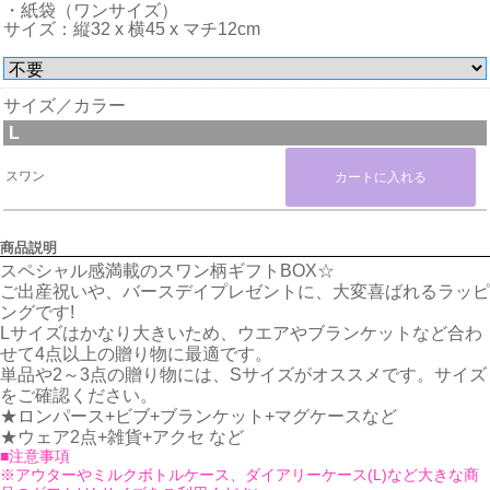
・紙袋（ワンサイズ）
サイズ：縦32 x 横45 x マチ12cm
サイズ／カラー
L
スワン
商品説明
スペシャル感満載のスワン柄ギフトBOX☆
ご出産祝いや、バースデイプレゼントに、大変喜ばれるラッピ
ングです!
Lサイズはかなり大きいため、ウエアやブランケットなど合わ
せて4点以上の贈り物に最適です。
単品や2～3点の贈り物には、Sサイズがオススメです。サイズ
をご確認ください。
★ロンパース+ビブ+ブランケット+マグケースなど
★ウェア2点+雑貨+アクセ など
■注意事項
※アウターやミルクボトルケース、ダイアリーケース(L)など大きな商