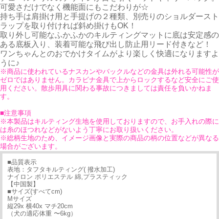
可愛さだけでなく機能面にもこだわりが☆
持ち手は肩掛け用と手提げの２種類、別売りのショルダースト
ラップを取り付ければ斜め掛けもOK！
取り外し可能なふかふかのキルティングマットに底は安定感の
ある底板入り、装着可能な飛び出し防止用リード付きなど！
ワンちゃんとのおでかけタイムがより楽しく快適になりますよ
うに♪
※商品に使われているナスカンやバックルなどの金具は外れる可能性が
ゼロではありません。カラビナ金具で上からロックするなど安全にご使
用ください。散歩用具に関わる事故につきましては責任を負いかねま
す。
■注意事項
※本製品はキルティング生地を使用しておりますので、お手入れの際に
は糸のほつれなどがないよう丁寧にお取り扱いください。
※総柄生地のため、イメージ画像と実際の商品の柄の位置などが異なる
場合がございます。
■品質表示
表地：タフタキルティング( 撥水加工)
ナイロン ポリエステル 綿,プラスティック
【中国製】
■サイズ(すべてcm)
Mサイズ
縦29x 横40x マチ20cm
（犬の適応体重 〜6kg）