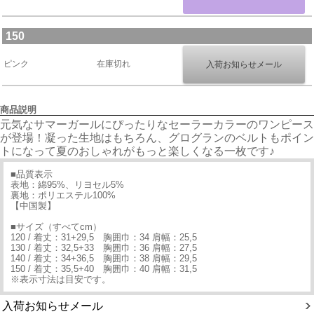
150
ピンク
在庫切れ
商品説明
元気なサマーガールにぴったりなセーラーカラーのワンピース
が登場！凝った生地はもちろん、グログランのベルトもポイン
トになって夏のおしゃれがもっと楽しくなる一枚です♪
■品質表示
表地：綿95%、リヨセル5%
裏地：ポリエステル100%
【中国製】
■サイズ（すべてcm）
120 / 着丈：31+29,5 胸囲巾：34 肩幅：25,5
130 / 着丈：32,5+33 胸囲巾：36 肩幅：27,5
140 / 着丈：34+36,5 胸囲巾：38 肩幅：29,5
150 / 着丈：35,5+40 胸囲巾：40 肩幅：31,5
※表示寸法は目安です。
入荷お知らせメール