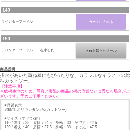
140
ラベンダープードル
150
ラベンダープードル
在庫切れ
商品説明
指穴があいた重ね着にもぴったりな、カラフルなイラストの総
柄カットソー。
【注意事項】
※総柄生地のため、写真と実際の商品の柄の位置などは異なる場合がご
ざいます。予めご了承ください。
■品質表示
綿95%,ポリウレタン5％(カットソー)
■サイズ（すべてcm）
110 / 着丈：38 肩幅：24.5 身幅：30 そで丈：42.5
120 / 着丈：40 肩幅：27.5 身幅：33 そで丈：47.5