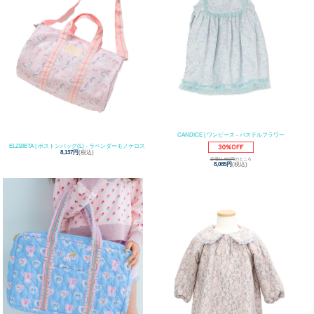
CANDICE | ワンピース - パステルフラワー
ELZBIETA | ボストンバッグ(L) - ラベンダーモノケロス
8,137円
(税込)
定価11,550円
のところ
8,085円
(税込)