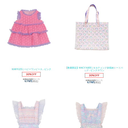
【数量限定】MACY KATE | キルティング多収納トートバ
WAFFLES | ベビーワンピース - ピンク
ッグ - ピンクスワン
定価13,970円
のところ
定価13,970円
のところ
9,779円
(税込)
9,779円
(税込)