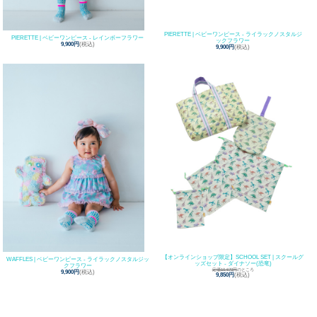
PIERETTE | ベビーワンピース - ライラックノスタルジ
PIERETTE | ベビーワンピース - レインボーフラワー
ックフラワー
9,900円
(税込)
9,900円
(税込)
【オンラインショップ限定】SCHOOL SET | スクールグ
WAFFLES | ベビーワンピース - ライラックノスタルジッ
ッズセット - ダイナソー(恐竜)
クフラワー
定価10,670円
のところ
9,900円
(税込)
9,850円
(税込)