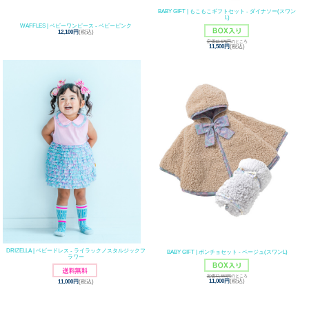
BABY GIFT | もこもこギフトセット - ダイナソー(スワン
L)
WAFFLES | ベビーワンピース - ベビーピンク
12,100円
(税込)
定価12,575円
のところ
11,500円
(税込)
DRIZELLA | ベビードレス - ライラックノスタルジックフ
BABY GIFT | ポンチョセット - ベージュ(スワンL)
ラワー
定価12,550円
のところ
11,000円
(税込)
11,000円
(税込)