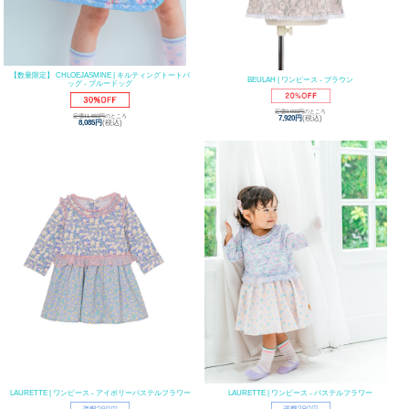
【数量限定】 CHLOEJASMINE | キルティングトートバ
BEULAH | ワンピース - ブラウン
ッグ - ブルードッグ
定価9,900円
のところ
定価11,550円
のところ
7,920円
(税込)
8,085円
(税込)
LAURETTE | ワンピース - パステルフラワー
LAURETTE | ワンピース - アイボリーパステルフラワー