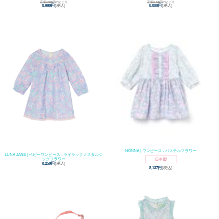
定価9,955円
のところ
定価9,405円
のところ
8,990円
(税込)
8,800円
(税込)
NONNA | ワンピース - パステルフラワー
LUNA JANE | ベビーワンピース - ライラックノスタルジ
ックフラワー
8,250円
(税込)
8,137円
(税込)