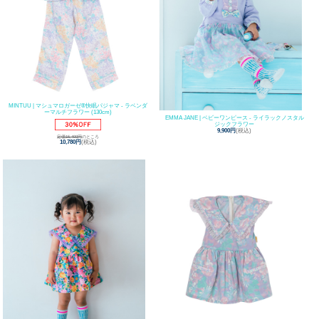
MINTUU | マシュマロガーゼ®️快眠パジャマ - ラベンダ
ーマルチフラワー (130cm)
EMMA JANE | ベビーワンピース - ライラックノスタル
ジックフラワー
9,900円
(税込)
定価15,400円
のところ
10,780円
(税込)