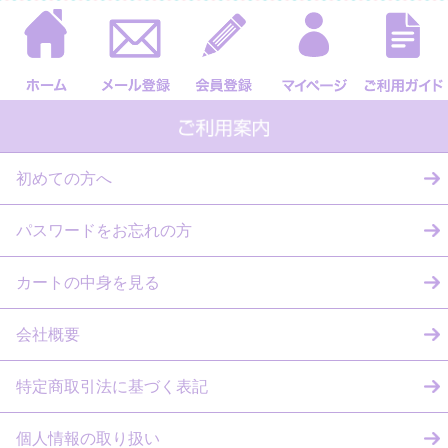
初めての方へ
パスワードをお忘れの方
カートの中身を見る
会社概要
特定商取引法に基づく表記
個人情報の取り扱い