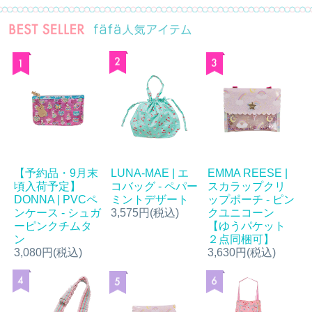
【予約品・9月末
LUNA-MAE | エ
EMMA REESE |
頃入荷予定】
コバッグ - ペパー
スカラップクリ
DONNA | PVCペ
ミントデザート
ップポーチ - ピン
ンケース - シュガ
3,575円(税込)
クユニコーン
ーピンクチムタ
【ゆうパケット
ン
２点同梱可】
3,080円(税込)
3,630円(税込)