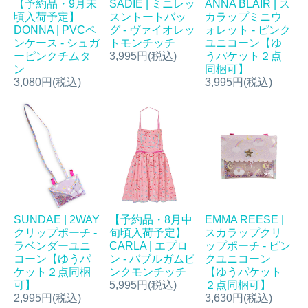
【予約品・9月末
SADIE | ミニレッ
ANNA BLAIR | ス
頃入荷予定】
スントートバッ
カラップミニウ
DONNA | PVCペ
グ - ヴァイオレッ
ォレット - ピンク
ンケース - シュガ
トモンチッチ
ユニコーン【ゆ
ーピンクチムタ
3,995円(税込)
うパケット２点
ン
同梱可】
3,080円(税込)
3,995円(税込)
SUNDAE | 2WAY
【予約品・8月中
EMMA REESE |
クリップポーチ -
旬頃入荷予定】
スカラップクリ
ラベンダーユニ
CARLA | エプロ
ップポーチ - ピン
コーン【ゆうパ
ン - バブルガムピ
クユニコーン
ケット２点同梱
ンクモンチッチ
【ゆうパケット
可】
5,995円(税込)
２点同梱可】
2,995円(税込)
3,630円(税込)