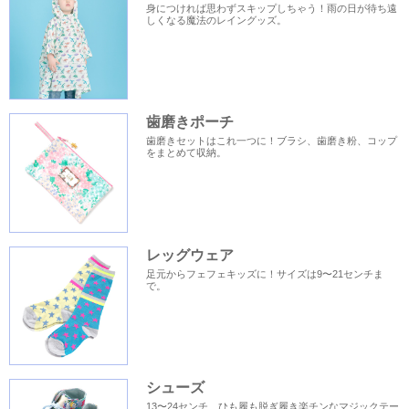
身につければ思わずスキップしちゃう！雨の日が待ち遠
しくなる魔法のレイングッズ。
歯磨きポーチ
歯磨きセットはこれ一つに！ブラシ、歯磨き粉、コップ
をまとめて収納。
レッグウェア
足元からフェフェキッズに！サイズは9〜21センチま
で。
シューズ
13〜24センチ、ひも履も脱ぎ履き楽チンなマジックテー