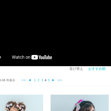
並び替え
おすすめ順
73-96 件表示
1
2
3
4
5