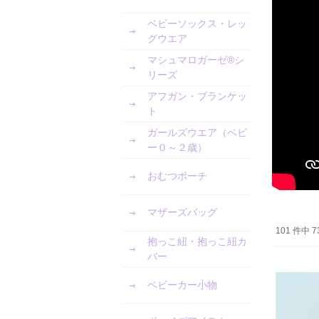
ベビーソックス・レッ
グウエア
マシュマロガーゼ®︎シ
リーズ
アフガン・ブランケッ
ト
ガールズウエア（ベビ
ー０～２歳）
おむつポーチ
マザーズバッグ
101 件中 
抱っこ紐・抱っこ紐カ
バー
ベビーカー小物